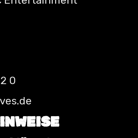
c Entertainment
12 0
aves.de
INWEISE