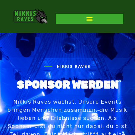
ALLGEMEINE INFORMATIONEN
NIKKIS RAVES
SPONSOR WERDEN
Nikkis Raves wächst. Unsere Events
bringen Menschen zusammen, die Musik
lieben und Erlebnisse suchen. Als
Sponsor bist du nicht nur dabei, du bist
Teil davon. Deine Marke trifft auf eine